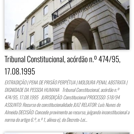
Tribunal Constitucional, acórdão n.º 474/95,
17.08.1995
EXTRADIÇÃO | PENA DE PRISÃO PERPÉTUA | MOLDURA PENAL ABSTRATA |
DIGNIDADE DA PESSOA HUMANA Tribunal Constitucional, acórdão n.º
474/95, 17.08.1995 JURISDIÇÃO: Constitucional PROCESSO: 518/94
ASSUNTO: Recurso de constitucionalidade JUIZ RELATOR: Luís Nunes de
Almeida DECISÃO: Concede provimento ao recurso, julgando inconstitucional a
norma do artigo 6.º, n.º 1, alínea e), do Decreto-Lei…