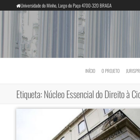
Saltar
Universidade do Minho, Largo do Paço 4700-320 BRAGA
para
o
conteúdo
InclusiveCourts
INÍCIO
O PROJETO
JURISP
Etiqueta:
Núcleo Essencial do Direito à Ci