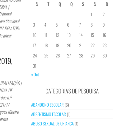
S
T
Q
Q
S
S
D
NAL |
ibunal
1
2
nstitucional
3
4
5
6
7
8
9
UIZ RELATOR:
10
11
12
13
14
15
16
e julgar
17
18
19
20
21
22
23
24
25
26
27
28
29
30
2019,
31
« Out
URALIZAÇÃO |
CATEGORIAS DE PESQUISA
NTAL DE
dão n.º
321/17
ABANDONO ESCOLAR
(6)
gues Ribeiro
ABSENTISMO ESCOLAR
(1)
norma
ABUSO SEXUAL DE CRIANÇA
(1)