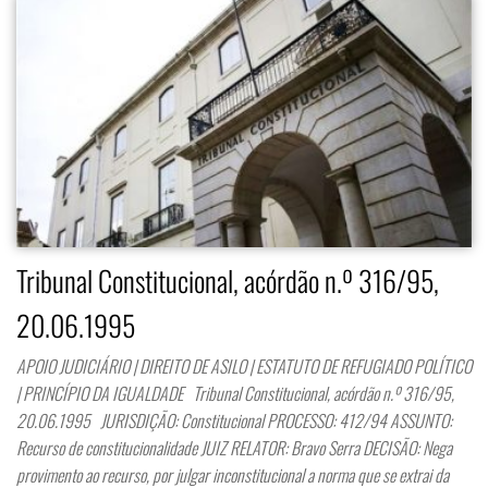
Tribunal Constitucional, acórdão n.º 316/95,
20.06.1995
APOIO JUDICIÁRIO | DIREITO DE ASILO | ESTATUTO DE REFUGIADO POLÍTICO
| PRINCÍPIO DA IGUALDADE Tribunal Constitucional, acórdão n.º 316/95,
20.06.1995 JURISDIÇÃO: Constitucional PROCESSO: 412/94 ASSUNTO:
Recurso de constitucionalidade JUIZ RELATOR: Bravo Serra DECISÃO: Nega
provimento ao recurso, por julgar inconstitucional a norma que se extrai da