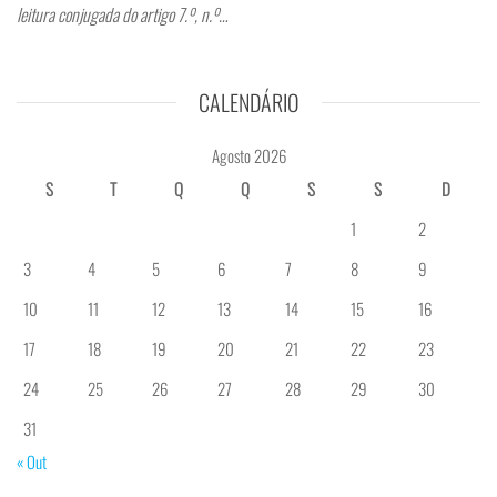
leitura conjugada do artigo 7.º, n.º…
CALENDÁRIO
Agosto 2026
S
T
Q
Q
S
S
D
1
2
3
4
5
6
7
8
9
10
11
12
13
14
15
16
17
18
19
20
21
22
23
24
25
26
27
28
29
30
31
« Out