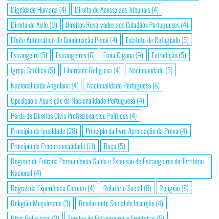
Dignidade Humana
(4)
Direito de Acesso aos Tribunais
(4)
Direito de Asilo
(9)
Direitos Reservados aos Cidadãos Portugueses
(4)
Efeito Automático de Condenação Penal
(4)
Estatuto de Refugiado
(5)
Estrangeiro
(5)
Estrangeiros
(6)
Etnia Cigana
(9)
Extradição
(5)
Igreja Católica
(5)
Liberdade Religiosa
(4)
Nacionalidade
(5)
Nacionalidade Angolana
(4)
Nacionalidade Portuguesa
(6)
Oposição à Aquisição da Nacionalidade Portuguesa
(4)
Perda de Direitos Civis Profissionais ou Políticos
(4)
Princípio da Igualdade
(28)
Princípio da livre Apreciação da Prova
(4)
Princípio da Proporcionalidade
(11)
Raça
(5)
Regime de Entrada Permanência Saída e Expulsão de Estrangeiros do Território
Nacional
(4)
Regras da Experiência Comum
(4)
Relatório Social
(8)
Religião
(8)
Religião Muçulmana
(3)
Rendimento Social de Inserção
(4)
Ritos Religiosos
(3)
Serviço de Estrangeiros e Fronteiras
(5)