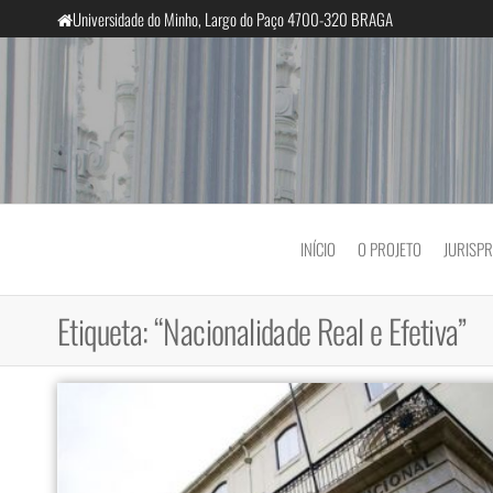
Saltar
Universidade do Minho, Largo do Paço 4700-320 BRAGA
para
o
conteúdo
InclusiveCourts
INÍCIO
O PROJETO
JURISP
Etiqueta:
“Nacionalidade Real e Efetiva”