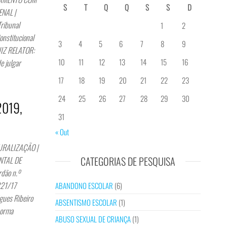
S
T
Q
Q
S
S
D
NAL |
ibunal
1
2
nstitucional
3
4
5
6
7
8
9
UIZ RELATOR:
10
11
12
13
14
15
16
e julgar
17
18
19
20
21
22
23
24
25
26
27
28
29
30
2019,
31
« Out
URALIZAÇÃO |
CATEGORIAS DE PESQUISA
NTAL DE
dão n.º
321/17
ABANDONO ESCOLAR
(6)
gues Ribeiro
ABSENTISMO ESCOLAR
(1)
norma
ABUSO SEXUAL DE CRIANÇA
(1)