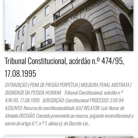
Tribunal Constitucional, acórdão n.º 474/95,
17.08.1995
EXTRADIÇÃO | PENA DE PRISÃO PERPÉTUA | MOLDURA PENAL ABSTRATA |
DIGNIDADE DA PESSOA HUMANA Tribunal Constitucional, acórdão n.º
474/95, 17.08.1995 JURISDIÇÃO: Constitucional PROCESSO: 518/94
ASSUNTO: Recurso de constitucionalidade JUIZ RELATOR: Luís Nunes de
Almeida DECISÃO: Concede provimento ao recurso, julgando inconstitucional a
norma do artigo 6.º, n.º 1, alínea e), do Decreto-Lei…