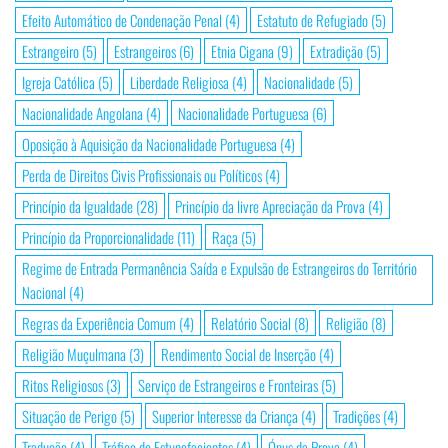
Efeito Automático de Condenação Penal
(4)
Estatuto de Refugiado
(5)
Estrangeiro
(5)
Estrangeiros
(6)
Etnia Cigana
(9)
Extradição
(5)
Igreja Católica
(5)
Liberdade Religiosa
(4)
Nacionalidade
(5)
Nacionalidade Angolana
(4)
Nacionalidade Portuguesa
(6)
Oposição à Aquisição da Nacionalidade Portuguesa
(4)
Perda de Direitos Civis Profissionais ou Políticos
(4)
Princípio da Igualdade
(28)
Princípio da livre Apreciação da Prova
(4)
Princípio da Proporcionalidade
(11)
Raça
(5)
Regime de Entrada Permanência Saída e Expulsão de Estrangeiros do Território
Nacional
(4)
Regras da Experiência Comum
(4)
Relatório Social
(8)
Religião
(8)
Religião Muçulmana
(3)
Rendimento Social de Inserção
(4)
Ritos Religiosos
(3)
Serviço de Estrangeiros e Fronteiras
(5)
Situação de Perigo
(5)
Superior Interesse da Criança
(4)
Tradições
(4)
Tradução
(4)
Tráfico de Estupefacientes
(4)
Ónus da Prova
(4)