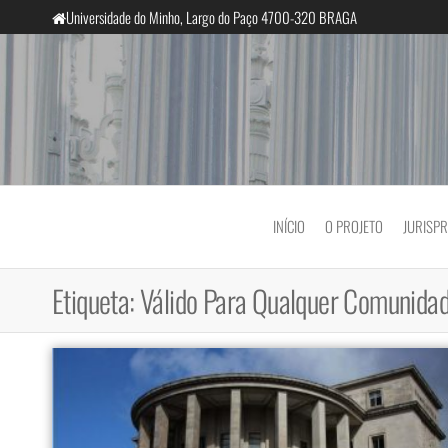
Saltar
Universidade do Minho, Largo do Paço 4700-320 BRAGA
para
o
conteúdo
InclusiveCourts
INÍCIO
O PROJETO
JURISP
Etiqueta:
Válido Para Qualquer Comunida