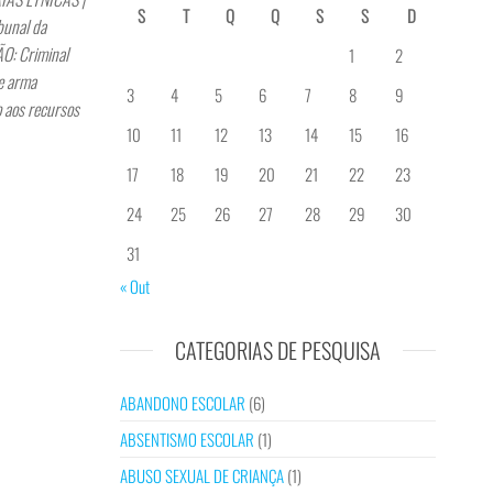
S
T
Q
Q
S
S
D
unal da
O: Criminal
1
2
e arma
3
4
5
6
7
8
9
 aos recursos
10
11
12
13
14
15
16
17
18
19
20
21
22
23
24
25
26
27
28
29
30
31
« Out
CATEGORIAS DE PESQUISA
ABANDONO ESCOLAR
(6)
ABSENTISMO ESCOLAR
(1)
ABUSO SEXUAL DE CRIANÇA
(1)