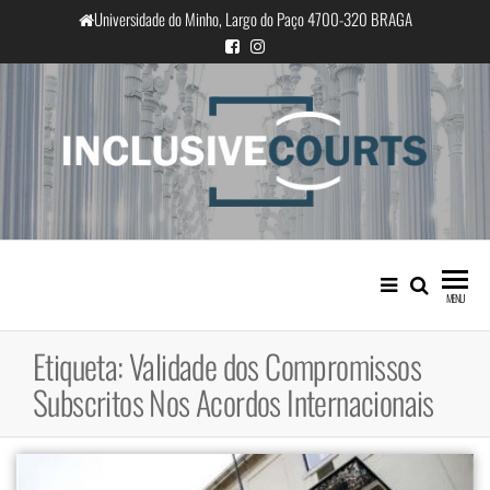
Saltar
Universidade do Minho, Largo do Paço 4700-320 BRAGA
para
o
conteúdo
InclusiveCourts
Igualdade e diferença cultural na
prática judicial portuguesa
MENU
Etiqueta:
Validade dos Compromissos
Subscritos Nos Acordos Internacionais