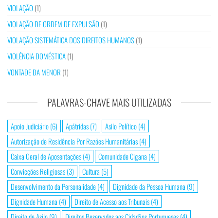
VIOLAÇÃO
(1)
VIOLAÇÃO DE ORDEM DE EXPULSÃO
(1)
VIOLAÇÃO SISTEMÁTICA DOS DIREITOS HUMANOS
(1)
VIOLÊNCIA DOMÉSTICA
(1)
VONTADE DA MENOR
(1)
PALAVRAS-CHAVE MAIS UTILIZADAS
Apoio Judiciário
(6)
Apátridas
(7)
Asilo Político
(4)
Autorização de Residência Por Razões Humanitárias
(4)
Caixa Geral de Aposentações
(4)
Comunidade Cigana
(4)
Convicções Religiosas
(3)
Cultura
(5)
Desenvolvimento da Personalidade
(4)
Dignidade da Pessoa Humana
(9)
Dignidade Humana
(4)
Direito de Acesso aos Tribunais
(4)
Direito de Asilo
(9)
Direitos Reservados aos Cidadãos Portugueses
(4)