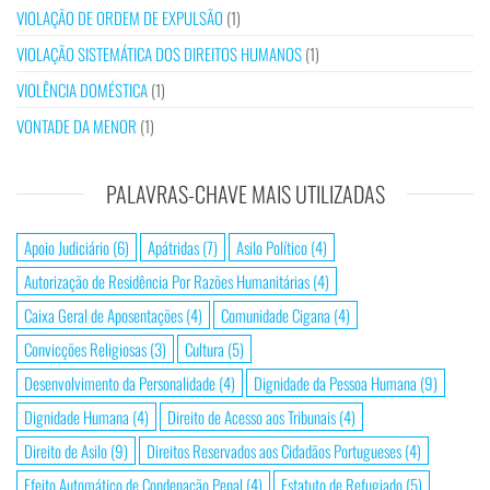
VIOLAÇÃO DE ORDEM DE EXPULSÃO
(1)
VIOLAÇÃO SISTEMÁTICA DOS DIREITOS HUMANOS
(1)
VIOLÊNCIA DOMÉSTICA
(1)
VONTADE DA MENOR
(1)
PALAVRAS-CHAVE MAIS UTILIZADAS
Apoio Judiciário
(6)
Apátridas
(7)
Asilo Político
(4)
Autorização de Residência Por Razões Humanitárias
(4)
Caixa Geral de Aposentações
(4)
Comunidade Cigana
(4)
Convicções Religiosas
(3)
Cultura
(5)
Desenvolvimento da Personalidade
(4)
Dignidade da Pessoa Humana
(9)
Dignidade Humana
(4)
Direito de Acesso aos Tribunais
(4)
Direito de Asilo
(9)
Direitos Reservados aos Cidadãos Portugueses
(4)
Efeito Automático de Condenação Penal
(4)
Estatuto de Refugiado
(5)