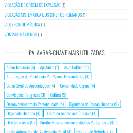
VIOLAÇÃO DE ORDEM DE EXPULSÃO
(1)
VIOLAÇÃO SISTEMÁTICA DOS DIREITOS HUMANOS
(1)
VIOLÊNCIA DOMÉSTICA
(1)
VONTADE DA MENOR
(1)
PALAVRAS-CHAVE MAIS UTILIZADAS
Apoio Judiciário
(6)
Apátridas
(7)
Asilo Político
(4)
Autorização de Residência Por Razões Humanitárias
(4)
Caixa Geral de Aposentações
(4)
Comunidade Cigana
(4)
Convicções Religiosas
(3)
Cultura
(5)
Desenvolvimento da Personalidade
(4)
Dignidade da Pessoa Humana
(9)
Dignidade Humana
(4)
Direito de Acesso aos Tribunais
(4)
Direito de Asilo
(9)
Direitos Reservados aos Cidadãos Portugueses
(4)
Efeito Automático de Condenação Penal
(4)
Estatuto de Refugiado
(5)