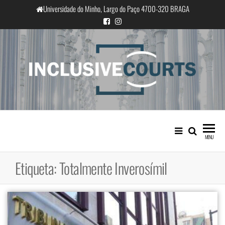
Saltar
Universidade do Minho, Largo do Paço 4700-320 BRAGA
para
o
conteúdo
InclusiveCourts
Igualdade e diferença cultural na
prática judicial portuguesa
MENU
Etiqueta:
Totalmente Inverosímil