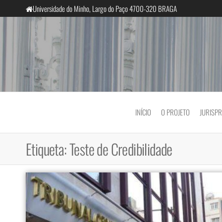
Saltar
Universidade do Minho, Largo do Paço 4700-320 BRAGA
para
o
conteúdo
InclusiveCourts
INÍCIO
O PROJETO
JURISP
Etiqueta:
Teste de Credibilidade