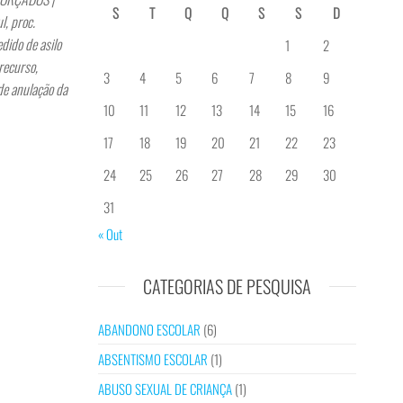
S
T
Q
Q
S
S
D
, proc.
ido de asilo
1
2
recurso,
3
4
5
6
7
8
9
de anulação da
10
11
12
13
14
15
16
17
18
19
20
21
22
23
24
25
26
27
28
29
30
31
« Out
CATEGORIAS DE PESQUISA
ABANDONO ESCOLAR
(6)
ABSENTISMO ESCOLAR
(1)
ABUSO SEXUAL DE CRIANÇA
(1)