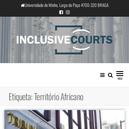
Saltar
Universidade do Minho, Largo do Paço 4700-320 BRAGA
para
o
conteúdo
InclusiveCourts
Igualdade e diferença cultural na
prática judicial portuguesa
MENU
Etiqueta:
Território Africano