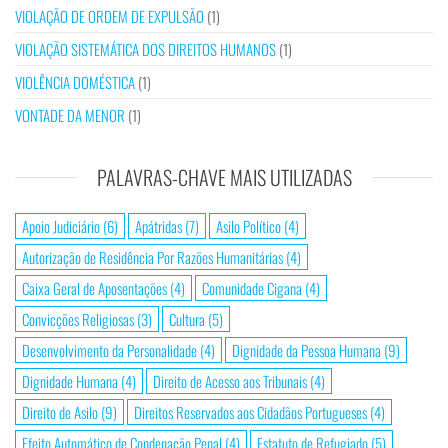
VIOLAÇÃO DE ORDEM DE EXPULSÃO
(1)
VIOLAÇÃO SISTEMÁTICA DOS DIREITOS HUMANOS
(1)
VIOLÊNCIA DOMÉSTICA
(1)
VONTADE DA MENOR
(1)
PALAVRAS-CHAVE MAIS UTILIZADAS
Apoio Judiciário
(6)
Apátridas
(7)
Asilo Político
(4)
Autorização de Residência Por Razões Humanitárias
(4)
Caixa Geral de Aposentações
(4)
Comunidade Cigana
(4)
Convicções Religiosas
(3)
Cultura
(5)
Desenvolvimento da Personalidade
(4)
Dignidade da Pessoa Humana
(9)
Dignidade Humana
(4)
Direito de Acesso aos Tribunais
(4)
Direito de Asilo
(9)
Direitos Reservados aos Cidadãos Portugueses
(4)
Efeito Automático de Condenação Penal
(4)
Estatuto de Refugiado
(5)