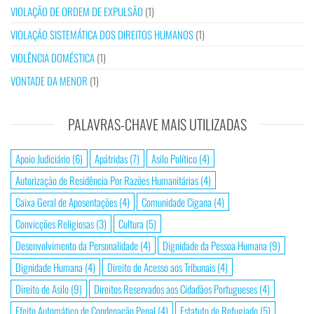
VIOLAÇÃO DE ORDEM DE EXPULSÃO
(1)
VIOLAÇÃO SISTEMÁTICA DOS DIREITOS HUMANOS
(1)
VIOLÊNCIA DOMÉSTICA
(1)
VONTADE DA MENOR
(1)
PALAVRAS-CHAVE MAIS UTILIZADAS
Apoio Judiciário
(6)
Apátridas
(7)
Asilo Político
(4)
Autorização de Residência Por Razões Humanitárias
(4)
Caixa Geral de Aposentações
(4)
Comunidade Cigana
(4)
Convicções Religiosas
(3)
Cultura
(5)
Desenvolvimento da Personalidade
(4)
Dignidade da Pessoa Humana
(9)
Dignidade Humana
(4)
Direito de Acesso aos Tribunais
(4)
Direito de Asilo
(9)
Direitos Reservados aos Cidadãos Portugueses
(4)
Efeito Automático de Condenação Penal
(4)
Estatuto de Refugiado
(5)