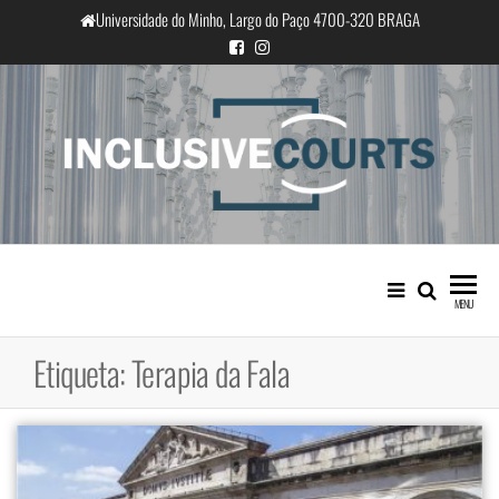
Saltar
Universidade do Minho, Largo do Paço 4700-320 BRAGA
para
o
conteúdo
InclusiveCourts
Igualdade e diferença cultural na
prática judicial portuguesa
MENU
Etiqueta:
Terapia da Fala