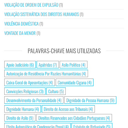
VIOLAÇÃO DE ORDEM DE EXPULSÃO
(1)
VIOLAÇÃO SISTEMÁTICA DOS DIREITOS HUMANOS
(1)
VIOLÊNCIA DOMÉSTICA
(1)
VONTADE DA MENOR
(1)
PALAVRAS-CHAVE MAIS UTILIZADAS
Apoio Judiciário
(6)
Apátridas
(7)
Asilo Político
(4)
Autorização de Residência Por Razões Humanitárias
(4)
Caixa Geral de Aposentações
(4)
Comunidade Cigana
(4)
Convicções Religiosas
(3)
Cultura
(5)
Desenvolvimento da Personalidade
(4)
Dignidade da Pessoa Humana
(9)
Dignidade Humana
(4)
Direito de Acesso aos Tribunais
(4)
Direito de Asilo
(9)
Direitos Reservados aos Cidadãos Portugueses
(4)
Efeito Automático de Condenação Penal
(4)
Estatuto de Refugiado
(5)