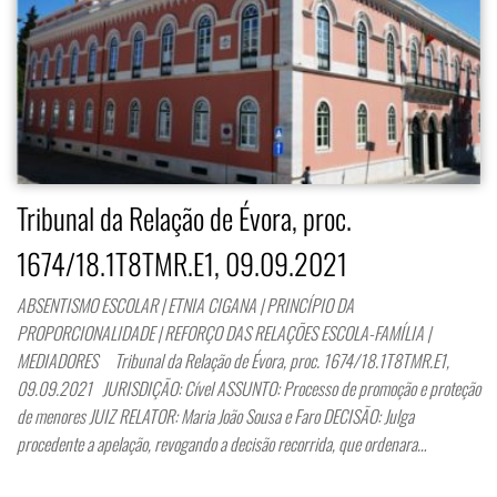
Tribunal da Relação de Évora, proc.
1674/18.1T8TMR.E1, 09.09.2021
ABSENTISMO ESCOLAR | ETNIA CIGANA | PRINCÍPIO DA
PROPORCIONALIDADE | REFORÇO DAS RELAÇÕES ESCOLA-FAMÍLIA |
MEDIADORES Tribunal da Relação de Évora, proc. 1674/18.1T8TMR.E1,
09.09.2021 JURISDIÇÃO: Cível ASSUNTO: Processo de promoção e proteção
de menores JUIZ RELATOR: Maria João Sousa e Faro DECISÃO: Julga
procedente a apelação, revogando a decisão recorrida, que ordenara…