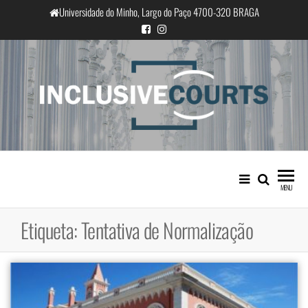
Saltar
Universidade do Minho, Largo do Paço 4700-320 BRAGA
para
o
conteúdo
InclusiveCourts
Igualdade e diferença cultural na
prática judicial portuguesa
MENU
Etiqueta:
Tentativa de Normalização