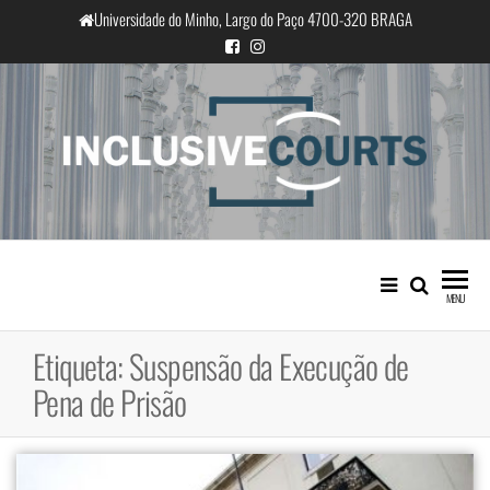
Saltar
Universidade do Minho, Largo do Paço 4700-320 BRAGA
para
o
conteúdo
InclusiveCourts
Igualdade e diferença cultural na
prática judicial portuguesa
MENU
Etiqueta:
Suspensão da Execução de
Pena de Prisão