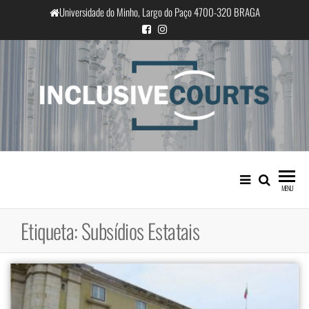
Saltar
Universidade do Minho, Largo do Paço 4700-320 BRAGA
para
o
conteúdo
InclusiveCourts
Igualdade e diferença cultural na
prática judicial portuguesa
MENU
Etiqueta:
Subsídios Estatais