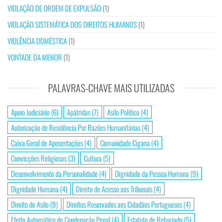
VIOLAÇÃO DE ORDEM DE EXPULSÃO
(1)
VIOLAÇÃO SISTEMÁTICA DOS DIREITOS HUMANOS
(1)
VIOLÊNCIA DOMÉSTICA
(1)
VONTADE DA MENOR
(1)
PALAVRAS-CHAVE MAIS UTILIZADAS
Apoio Judiciário
(6)
Apátridas
(7)
Asilo Político
(4)
Autorização de Residência Por Razões Humanitárias
(4)
Caixa Geral de Aposentações
(4)
Comunidade Cigana
(4)
Convicções Religiosas
(3)
Cultura
(5)
Desenvolvimento da Personalidade
(4)
Dignidade da Pessoa Humana
(9)
Dignidade Humana
(4)
Direito de Acesso aos Tribunais
(4)
Direito de Asilo
(9)
Direitos Reservados aos Cidadãos Portugueses
(4)
Efeito Automático de Condenação Penal
(4)
Estatuto de Refugiado
(5)