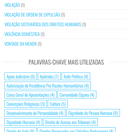
VIOLAÇÃO
(1)
VIOLAÇÃO DE ORDEM DE EXPULSÃO
(1)
VIOLAÇÃO SISTEMÁTICA DOS DIREITOS HUMANOS
(1)
VIOLÊNCIA DOMÉSTICA
(1)
VONTADE DA MENOR
(1)
PALAVRAS-CHAVE MAIS UTILIZADAS
Apoio Judiciário
(6)
Apátridas
(7)
Asilo Político
(4)
Autorização de Residência Por Razões Humanitárias
(4)
Caixa Geral de Aposentações
(4)
Comunidade Cigana
(4)
Convicções Religiosas
(3)
Cultura
(5)
Desenvolvimento da Personalidade
(4)
Dignidade da Pessoa Humana
(9)
Dignidade Humana
(4)
Direito de Acesso aos Tribunais
(4)
Direito de Asilo
(9)
Direitos Reservados aos Cidadãos Portugueses
(4)