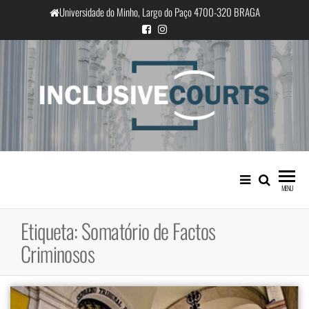
Saltar
Universidade do Minho, Largo do Paço 4700-320 BRAGA
para
o
conteúdo
InclusiveCourts
Igualdade e diferença cultural na
prática judicial portuguesa
MENU
Etiqueta:
Somatório de Factos
Criminosos