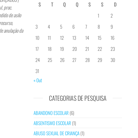
S
T
Q
Q
S
S
D
, proc.
ido de asilo
1
2
recurso,
3
4
5
6
7
8
9
de anulação da
10
11
12
13
14
15
16
17
18
19
20
21
22
23
24
25
26
27
28
29
30
31
« Out
CATEGORIAS DE PESQUISA
ABANDONO ESCOLAR
(6)
ABSENTISMO ESCOLAR
(1)
ABUSO SEXUAL DE CRIANÇA
(1)