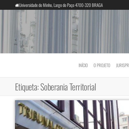
Saltar
Universidade do Minho, Largo do Paço 4700-320 BRAGA
para
o
conteúdo
InclusiveCourts
INÍCIO
O PROJETO
JURISP
Etiqueta:
Soberania Territorial