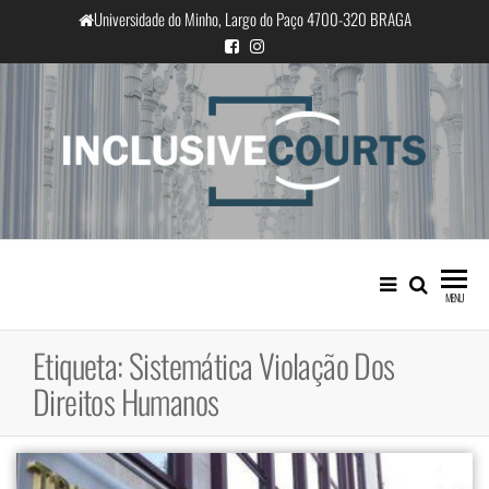
Saltar
Universidade do Minho, Largo do Paço 4700-320 BRAGA
para
o
conteúdo
InclusiveCourts
Igualdade e diferença cultural na
prática judicial portuguesa
MENU
Etiqueta:
Sistemática Violação Dos
Direitos Humanos