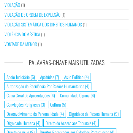
VIOLAÇÃO
(1)
VIOLAÇÃO DE ORDEM DE EXPULSÃO
(1)
VIOLAÇÃO SISTEMÁTICA DOS DIREITOS HUMANOS
(1)
VIOLÊNCIA DOMÉSTICA
(1)
VONTADE DA MENOR
(1)
PALAVRAS-CHAVE MAIS UTILIZADAS
Apoio Judiciário
(6)
Apátridas
(7)
Asilo Político
(4)
Autorização de Residência Por Razões Humanitárias
(4)
Caixa Geral de Aposentações
(4)
Comunidade Cigana
(4)
Convicções Religiosas
(3)
Cultura
(5)
Desenvolvimento da Personalidade
(4)
Dignidade da Pessoa Humana
(9)
Dignidade Humana
(4)
Direito de Acesso aos Tribunais
(4)
Direito de Asilo
(9)
Direitos Reservados aos Cidadãos Portugueses
(4)