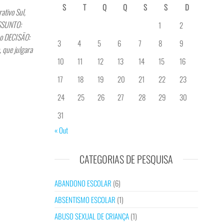
S
T
Q
Q
S
S
D
tivo Sul,
ASSUNTO:
1
2
ho DECISÃO:
3
4
5
6
7
8
9
, que julgara
10
11
12
13
14
15
16
17
18
19
20
21
22
23
24
25
26
27
28
29
30
31
« Out
CATEGORIAS DE PESQUISA
ABANDONO ESCOLAR
(6)
ABSENTISMO ESCOLAR
(1)
ABUSO SEXUAL DE CRIANÇA
(1)