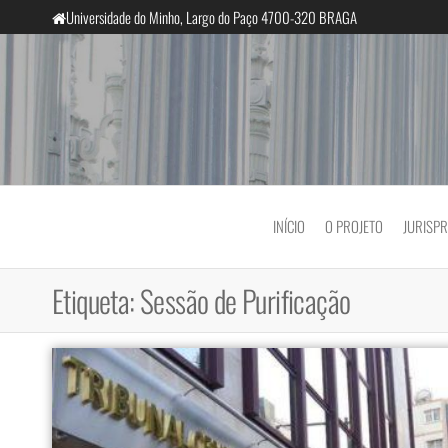
Saltar
Universidade do Minho, Largo do Paço 4700-320 BRAGA
para
o
conteúdo
InclusiveCourts
INÍCIO
O PROJETO
JURISP
Etiqueta:
Sessão de Purificação