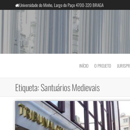
Saltar
Universidade do Minho, Largo do Paço 4700-320 BRAGA
para
o
conteúdo
InclusiveCourts
INÍCIO
O PROJETO
JURISP
Etiqueta:
Santuários Medievais