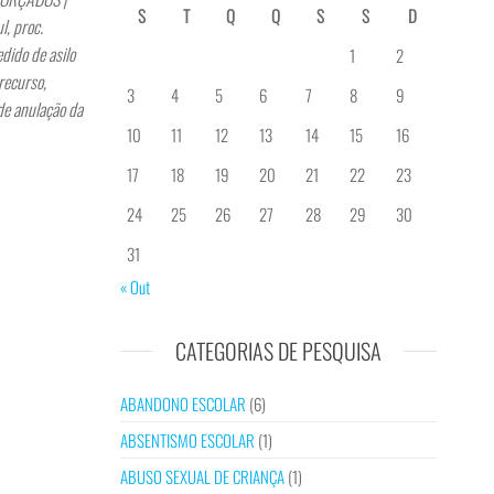
S
T
Q
Q
S
S
D
, proc.
ido de asilo
1
2
recurso,
3
4
5
6
7
8
9
de anulação da
10
11
12
13
14
15
16
17
18
19
20
21
22
23
24
25
26
27
28
29
30
31
« Out
CATEGORIAS DE PESQUISA
ABANDONO ESCOLAR
(6)
ABSENTISMO ESCOLAR
(1)
ABUSO SEXUAL DE CRIANÇA
(1)