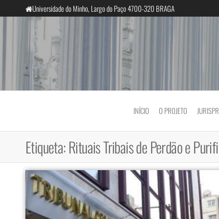
Saltar
Universidade do Minho, Largo do Paço 4700-320 BRAGA
para
o
conteúdo
InclusiveCourts
INÍCIO
O PROJETO
JURISP
Etiqueta:
Rituais Tribais de Perdão e Purif