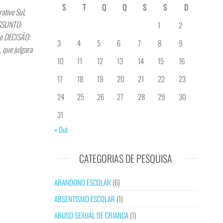
S
T
Q
Q
S
S
D
tivo Sul,
ASSUNTO:
1
2
ho DECISÃO:
3
4
5
6
7
8
9
, que julgara
10
11
12
13
14
15
16
17
18
19
20
21
22
23
24
25
26
27
28
29
30
31
« Out
CATEGORIAS DE PESQUISA
ABANDONO ESCOLAR
(6)
ABSENTISMO ESCOLAR
(1)
ABUSO SEXUAL DE CRIANÇA
(1)