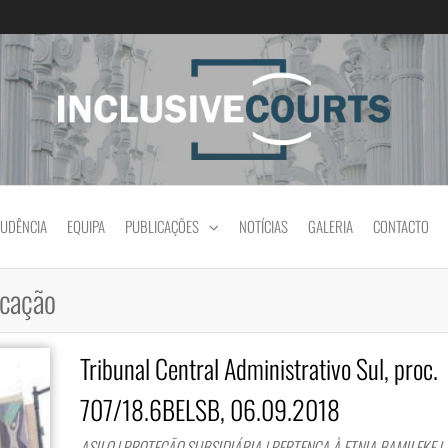
Igualdade e diferença cultural na prática jud
RUDÊNCIA
EQUIPA
PUBLICAÇÕES
NOTÍCIAS
GALERIA
CONTACTO
icação
Tribunal Central Administrativo Sul, proc.
707/18.6BELSB, 06.09.2018
ASILO | PROTEÇÃO SUBSIDIÁRIA | PERTENÇA À ETNIA BAMILEKE |