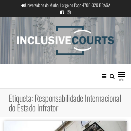
Saltar
Universidade do Minho, Largo do Paço 4700-320 BRAGA
para
o
conteúdo
InclusiveCourts
Igualdade e diferença cultural na
prática judicial portuguesa
MENU
Etiqueta:
Responsabilidade Internacional
do Estado Infrator