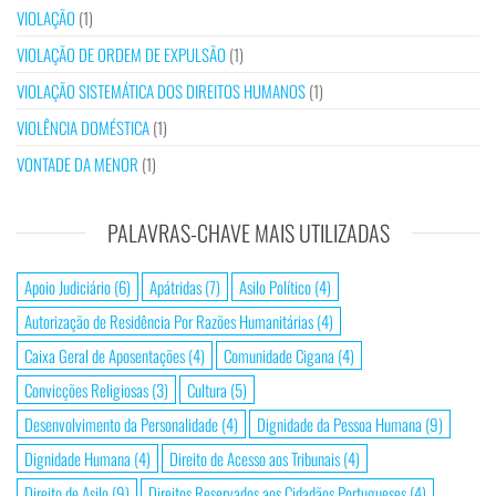
VIOLAÇÃO
(1)
VIOLAÇÃO DE ORDEM DE EXPULSÃO
(1)
VIOLAÇÃO SISTEMÁTICA DOS DIREITOS HUMANOS
(1)
VIOLÊNCIA DOMÉSTICA
(1)
VONTADE DA MENOR
(1)
PALAVRAS-CHAVE MAIS UTILIZADAS
Apoio Judiciário
(6)
Apátridas
(7)
Asilo Político
(4)
Autorização de Residência Por Razões Humanitárias
(4)
Caixa Geral de Aposentações
(4)
Comunidade Cigana
(4)
Convicções Religiosas
(3)
Cultura
(5)
Desenvolvimento da Personalidade
(4)
Dignidade da Pessoa Humana
(9)
Dignidade Humana
(4)
Direito de Acesso aos Tribunais
(4)
Direito de Asilo
(9)
Direitos Reservados aos Cidadãos Portugueses
(4)