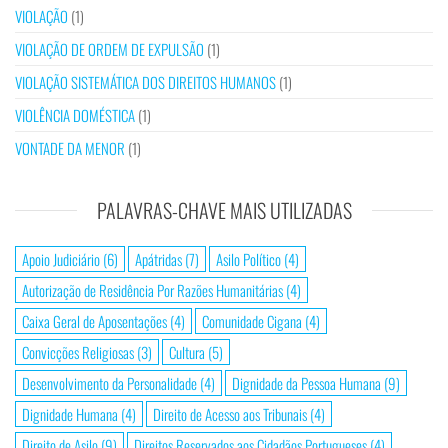
VIOLAÇÃO
(1)
VIOLAÇÃO DE ORDEM DE EXPULSÃO
(1)
VIOLAÇÃO SISTEMÁTICA DOS DIREITOS HUMANOS
(1)
VIOLÊNCIA DOMÉSTICA
(1)
VONTADE DA MENOR
(1)
PALAVRAS-CHAVE MAIS UTILIZADAS
Apoio Judiciário
(6)
Apátridas
(7)
Asilo Político
(4)
Autorização de Residência Por Razões Humanitárias
(4)
Caixa Geral de Aposentações
(4)
Comunidade Cigana
(4)
Convicções Religiosas
(3)
Cultura
(5)
Desenvolvimento da Personalidade
(4)
Dignidade da Pessoa Humana
(9)
Dignidade Humana
(4)
Direito de Acesso aos Tribunais
(4)
Direito de Asilo
(9)
Direitos Reservados aos Cidadãos Portugueses
(4)