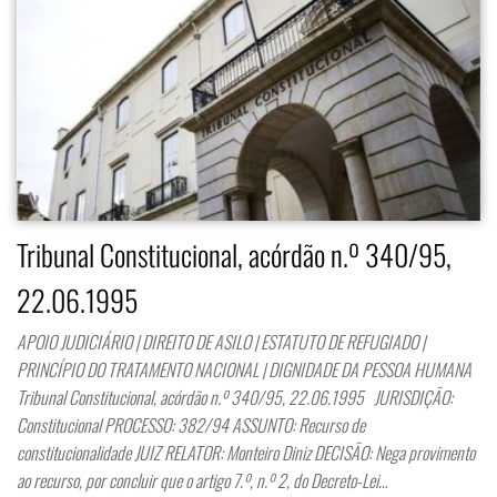
Tribunal Constitucional, acórdão n.º 340/95,
22.06.1995
APOIO JUDICIÁRIO | DIREITO DE ASILO | ESTATUTO DE REFUGIADO |
PRINCÍPIO DO TRATAMENTO NACIONAL | DIGNIDADE DA PESSOA HUMANA
Tribunal Constitucional, acórdão n.º 340/95, 22.06.1995 JURISDIÇÃO:
Constitucional PROCESSO: 382/94 ASSUNTO: Recurso de
constitucionalidade JUIZ RELATOR: Monteiro Diniz DECISÃO: Nega provimento
ao recurso, por concluir que o artigo 7.º, n.º 2, do Decreto-Lei…