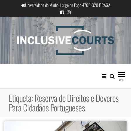
Saltar
Universidade do Minho, Largo do Paço 4700-320 BRAGA
para
o
conteúdo
InclusiveCourts
Igualdade e diferença cultural na
prática judicial portuguesa
MENU
Etiqueta:
Reserva de Direitos e Deveres
Para Cidadãos Portugueses