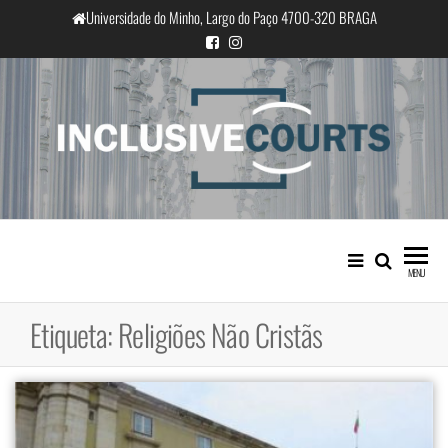
Saltar
Universidade do Minho, Largo do Paço 4700-320 BRAGA
para
o
conteúdo
InclusiveCourts
Igualdade e diferença cultural na
prática judicial portuguesa
MENU
Etiqueta:
Religiões Não Cristãs