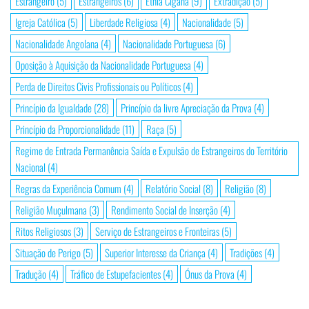
Estrangeiro
(5)
Estrangeiros
(6)
Etnia Cigana
(9)
Extradição
(5)
Igreja Católica
(5)
Liberdade Religiosa
(4)
Nacionalidade
(5)
Nacionalidade Angolana
(4)
Nacionalidade Portuguesa
(6)
Oposição à Aquisição da Nacionalidade Portuguesa
(4)
Perda de Direitos Civis Profissionais ou Políticos
(4)
Princípio da Igualdade
(28)
Princípio da livre Apreciação da Prova
(4)
Princípio da Proporcionalidade
(11)
Raça
(5)
Regime de Entrada Permanência Saída e Expulsão de Estrangeiros do Território
Nacional
(4)
Regras da Experiência Comum
(4)
Relatório Social
(8)
Religião
(8)
Religião Muçulmana
(3)
Rendimento Social de Inserção
(4)
Ritos Religiosos
(3)
Serviço de Estrangeiros e Fronteiras
(5)
Situação de Perigo
(5)
Superior Interesse da Criança
(4)
Tradições
(4)
Tradução
(4)
Tráfico de Estupefacientes
(4)
Ónus da Prova
(4)