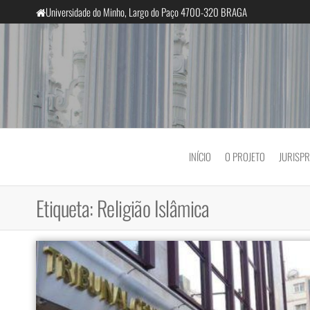
Saltar
Universidade do Minho, Largo do Paço 4700-320 BRAGA
para
o
conteúdo
InclusiveCourts
INÍCIO
O PROJETO
JURISP
Etiqueta:
Religião Islâmica