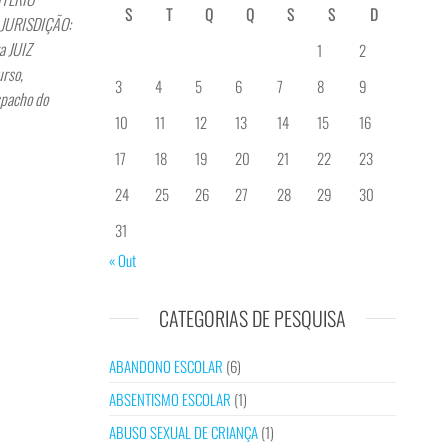
S
T
Q
Q
S
S
D
3 JURISDIÇÃO:
a JUIZ
1
2
urso,
3
4
5
6
7
8
9
spacho do
10
11
12
13
14
15
16
17
18
19
20
21
22
23
24
25
26
27
28
29
30
31
« Out
CATEGORIAS DE PESQUISA
ABANDONO ESCOLAR
(6)
ABSENTISMO ESCOLAR
(1)
ABUSO SEXUAL DE CRIANÇA
(1)