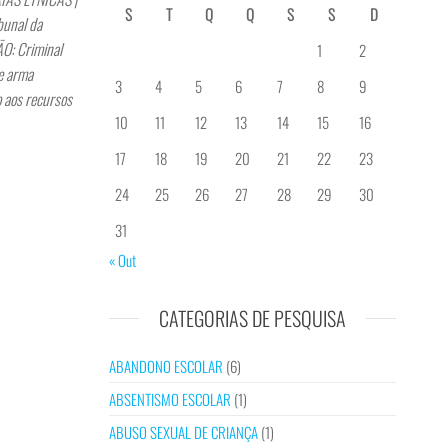
S
T
Q
Q
S
S
D
unal da
O: Criminal
1
2
e arma
3
4
5
6
7
8
9
 aos recursos
10
11
12
13
14
15
16
17
18
19
20
21
22
23
24
25
26
27
28
29
30
31
« Out
CATEGORIAS DE PESQUISA
ABANDONO ESCOLAR
(6)
ABSENTISMO ESCOLAR
(1)
ABUSO SEXUAL DE CRIANÇA
(1)