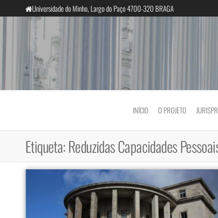
Saltar
Universidade do Minho, Largo do Paço 4700-320 BRAGA
para
o
conteúdo
InclusiveCourts
INÍCIO
O PROJETO
JURISP
Etiqueta:
Reduzidas Capacidades Pessoais