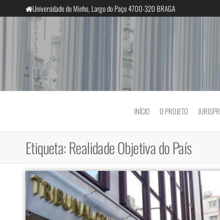
Saltar
Universidade do Minho, Largo do Paço 4700-320 BRAGA
para
o
conteúdo
InclusiveCourts
INÍCIO
O PROJETO
JURISP
Etiqueta:
Realidade Objetiva do País