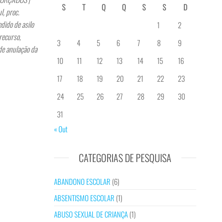
S
T
Q
Q
S
S
D
, proc.
ido de asilo
1
2
recurso,
3
4
5
6
7
8
9
de anulação da
10
11
12
13
14
15
16
17
18
19
20
21
22
23
24
25
26
27
28
29
30
31
« Out
CATEGORIAS DE PESQUISA
ABANDONO ESCOLAR
(6)
ABSENTISMO ESCOLAR
(1)
ABUSO SEXUAL DE CRIANÇA
(1)