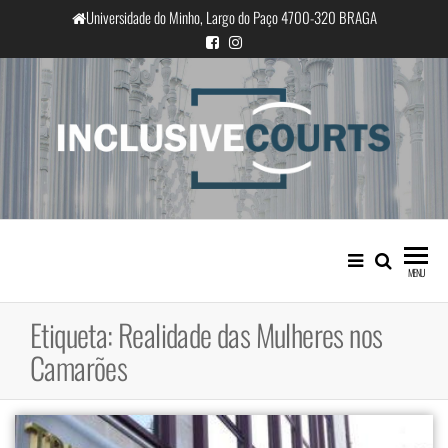
Saltar
Universidade do Minho, Largo do Paço 4700-320 BRAGA
para
o
conteúdo
InclusiveCourts
Igualdade e diferença cultural na
prática judicial portuguesa
MENU
Etiqueta:
Realidade das Mulheres nos
Camarões