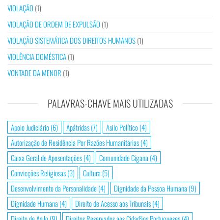
VIOLAÇÃO
(1)
VIOLAÇÃO DE ORDEM DE EXPULSÃO
(1)
VIOLAÇÃO SISTEMÁTICA DOS DIREITOS HUMANOS
(1)
VIOLÊNCIA DOMÉSTICA
(1)
VONTADE DA MENOR
(1)
PALAVRAS-CHAVE MAIS UTILIZADAS
Apoio Judiciário
(6)
Apátridas
(7)
Asilo Político
(4)
Autorização de Residência Por Razões Humanitárias
(4)
Caixa Geral de Aposentações
(4)
Comunidade Cigana
(4)
Convicções Religiosas
(3)
Cultura
(5)
Desenvolvimento da Personalidade
(4)
Dignidade da Pessoa Humana
(9)
Dignidade Humana
(4)
Direito de Acesso aos Tribunais
(4)
Direito de Asilo
(9)
Direitos Reservados aos Cidadãos Portugueses
(4)