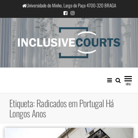
Saltar
Universidade do Minho, Largo do Paço 4700-320 BRAGA
para
o
conteúdo
InclusiveCourts
Igualdade e diferença cultural na
prática judicial portuguesa
MENU
Etiqueta:
Radicados em Portugal Há
Longos Anos