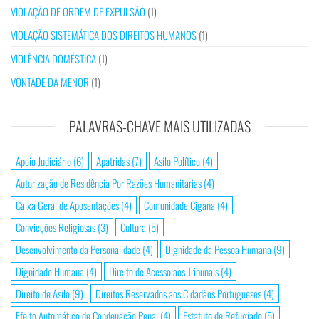
VIOLAÇÃO DE ORDEM DE EXPULSÃO
(1)
VIOLAÇÃO SISTEMÁTICA DOS DIREITOS HUMANOS
(1)
VIOLÊNCIA DOMÉSTICA
(1)
VONTADE DA MENOR
(1)
PALAVRAS-CHAVE MAIS UTILIZADAS
Apoio Judiciário
(6)
Apátridas
(7)
Asilo Político
(4)
Autorização de Residência Por Razões Humanitárias
(4)
Caixa Geral de Aposentações
(4)
Comunidade Cigana
(4)
Convicções Religiosas
(3)
Cultura
(5)
Desenvolvimento da Personalidade
(4)
Dignidade da Pessoa Humana
(9)
Dignidade Humana
(4)
Direito de Acesso aos Tribunais
(4)
Direito de Asilo
(9)
Direitos Reservados aos Cidadãos Portugueses
(4)
Efeito Automático de Condenação Penal
(4)
Estatuto de Refugiado
(5)