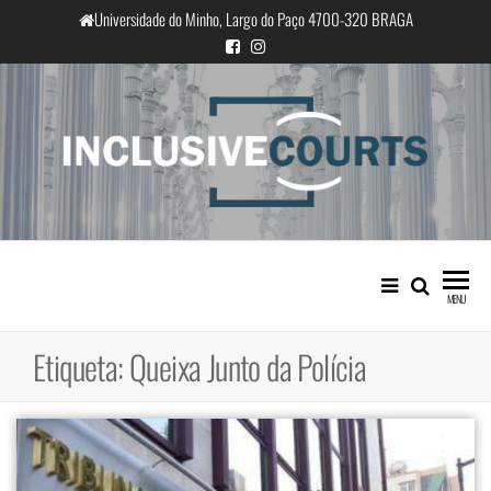
Saltar
Universidade do Minho, Largo do Paço 4700-320 BRAGA
para
o
conteúdo
InclusiveCourts
Igualdade e diferença cultural na
prática judicial portuguesa
MENU
Etiqueta:
Queixa Junto da Polícia