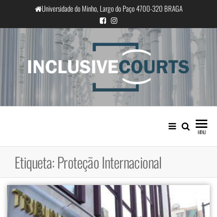
Saltar
Universidade do Minho, Largo do Paço 4700-320 BRAGA
para
o
conteúdo
InclusiveCourts
Igualdade e diferença cultural na
prática judicial portuguesa
MENU
Etiqueta:
Proteção Internacional