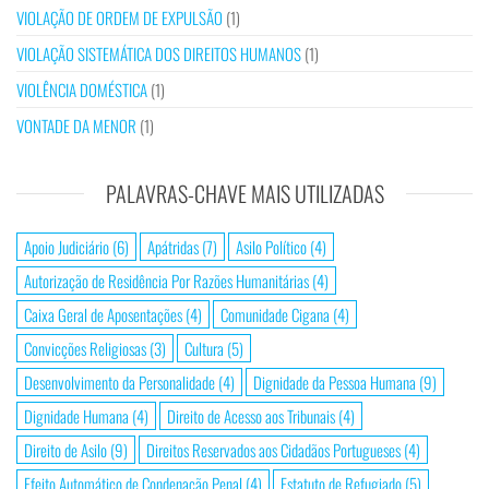
VIOLAÇÃO DE ORDEM DE EXPULSÃO
(1)
VIOLAÇÃO SISTEMÁTICA DOS DIREITOS HUMANOS
(1)
VIOLÊNCIA DOMÉSTICA
(1)
VONTADE DA MENOR
(1)
PALAVRAS-CHAVE MAIS UTILIZADAS
Apoio Judiciário
(6)
Apátridas
(7)
Asilo Político
(4)
Autorização de Residência Por Razões Humanitárias
(4)
Caixa Geral de Aposentações
(4)
Comunidade Cigana
(4)
Convicções Religiosas
(3)
Cultura
(5)
Desenvolvimento da Personalidade
(4)
Dignidade da Pessoa Humana
(9)
Dignidade Humana
(4)
Direito de Acesso aos Tribunais
(4)
Direito de Asilo
(9)
Direitos Reservados aos Cidadãos Portugueses
(4)
Efeito Automático de Condenação Penal
(4)
Estatuto de Refugiado
(5)