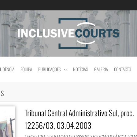
Igualdade e diferença cultural na prática jud
RUDÊNCIA
EQUIPA
PUBLICAÇÕES
NOTÍCIAS
GALERIA
CONTACTO
os
Tribunal Central Administrativo Sul, proc.
12256/03, 03.04.2003
SEPULTURA | EXUMAÇÃO DE OSSADAS | RELIGIÃO ISLÂMICA | CE