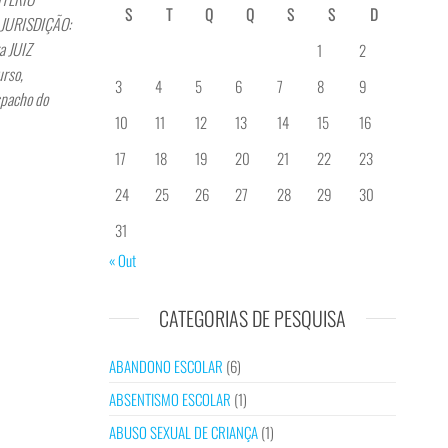
S
T
Q
Q
S
S
D
3 JURISDIÇÃO:
a JUIZ
1
2
urso,
3
4
5
6
7
8
9
spacho do
10
11
12
13
14
15
16
17
18
19
20
21
22
23
24
25
26
27
28
29
30
31
« Out
CATEGORIAS DE PESQUISA
ABANDONO ESCOLAR
(6)
ABSENTISMO ESCOLAR
(1)
ABUSO SEXUAL DE CRIANÇA
(1)