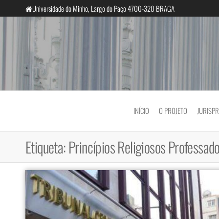
Saltar
Universidade do Minho, Largo do Paço 4700-320 BRAGA
para
o
conteúdo
InclusiveCourts
INÍCIO
O PROJETO
JURISP
Etiqueta:
Princípios Religiosos Professad