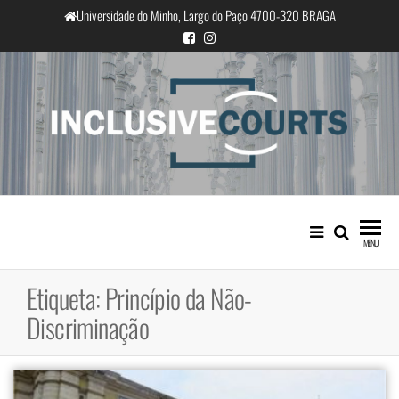
Saltar
Universidade do Minho, Largo do Paço 4700-320 BRAGA
para
o
conteúdo
InclusiveCourts
Igualdade e diferença cultural na
prática judicial portuguesa
MENU
Etiqueta:
Princípio da Não-
Discriminação