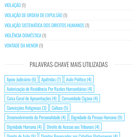
VIOLAÇÃO
(1)
VIOLAÇÃO DE ORDEM DE EXPULSÃO
(1)
VIOLAÇÃO SISTEMÁTICA DOS DIREITOS HUMANOS
(1)
VIOLÊNCIA DOMÉSTICA
(1)
VONTADE DA MENOR
(1)
PALAVRAS-CHAVE MAIS UTILIZADAS
Apoio Judiciário
(6)
Apátridas
(7)
Asilo Político
(4)
Autorização de Residência Por Razões Humanitárias
(4)
Caixa Geral de Aposentações
(4)
Comunidade Cigana
(4)
Convicções Religiosas
(3)
Cultura
(5)
Desenvolvimento da Personalidade
(4)
Dignidade da Pessoa Humana
(9)
Dignidade Humana
(4)
Direito de Acesso aos Tribunais
(4)
Direito de Asilo
(9)
Direitos Reservados aos Cidadãos Portugueses
(4)