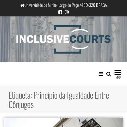
Saltar
Universidade do Minho, Largo do Paço 4700-320 BRAGA
para
o
conteúdo
InclusiveCourts
Igualdade e diferença cultural na
prática judicial portuguesa
MENU
Etiqueta:
Princípio da Igualdade Entre
Cônjuges