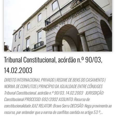
Tribunal Constitucional, acórdão n.º 90/03,
14.02.2003
DIREITO INTERNACIONAL PRIVADO | REGIME DE BENS DO CASAMENTO |
NORMA DE CONFLITOS | PRINCÍPIO DA IGUALDADE ENTRE CÔNJUGES
Tribunal Constitucional, acórdão n.º 90/03, 14.02.2003 JURISDIÇÃO:
Constitucional PROCESSO: 692/2002 ASSUNTO: Recurso de
constitucionalidade JUIZ RELATOR: Bravo Serra DECISÃO: Nega provimento ao
recurso, por entender que a norma de conflitos contida no artigo 53.º,…