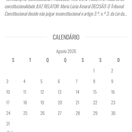
constitucionalidade JUIZ RELATOR: Maria Lúcia Amaral DECISÃO: O Tribunal
Constitucional decide não julgar inconstitucional o artigo 3.º, n.º 3, da Lei da…
CALENDÁRIO
Agosto 2026
S
T
Q
Q
S
S
D
1
2
3
4
5
6
7
8
9
10
11
12
13
14
15
16
17
18
19
20
21
22
23
24
25
26
27
28
29
30
31