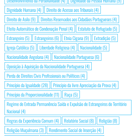
Desenvolvimento da Personalidade
(4)
Dignidade da Pessoa Humana
(9)
Dignidade Humana
(4)
Direito de Acesso aos Tribunais
(4)
Direito de Asilo
(9)
Direitos Reservados aos Cidadãos Portugueses
(4)
Efeito Automático de Condenação Penal
(4)
Estatuto de Refugiado
(5)
Estrangeiro
(5)
Estrangeiros
(6)
Etnia Cigana
(9)
Extradição
(5)
Igreja Católica
(5)
Liberdade Religiosa
(4)
Nacionalidade
(5)
Nacionalidade Angolana
(4)
Nacionalidade Portuguesa
(6)
Oposição à Aquisição da Nacionalidade Portuguesa
(4)
Perda de Direitos Civis Profissionais ou Políticos
(4)
Princípio da Igualdade
(28)
Princípio da livre Apreciação da Prova
(4)
Princípio da Proporcionalidade
(11)
Raça
(5)
Regime de Entrada Permanência Saída e Expulsão de Estrangeiros do Território
Nacional
(4)
Regras da Experiência Comum
(4)
Relatório Social
(8)
Religião
(8)
Religião Muçulmana
(3)
Rendimento Social de Inserção
(4)