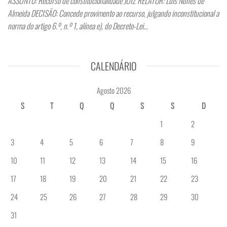
ASSUNTO: Recurso de constitucionalidade JUIZ RELATOR: Luís Nunes de
Almeida DECISÃO: Concede provimento ao recurso, julgando inconstitucional a
norma do artigo 6.º, n.º 1, alínea e), do Decreto-Lei…
CALENDÁRIO
Agosto 2026
S
T
Q
Q
S
S
D
1
2
3
4
5
6
7
8
9
10
11
12
13
14
15
16
17
18
19
20
21
22
23
24
25
26
27
28
29
30
31