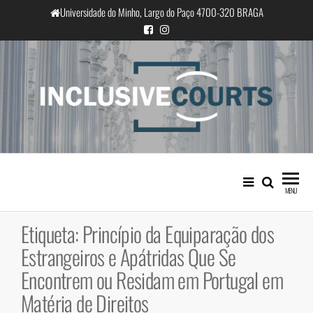
Saltar
Universidade do Minho, Largo do Paço 4700-320 BRAGA
para
o
conteúdo
InclusiveCourts
Igualdade e diferença cultural na
prática judicial portuguesa
MENU
Etiqueta:
Princípio da Equiparação dos
Estrangeiros e Apátridas Que Se
Encontrem ou Residam em Portugal em
Matéria de Direitos