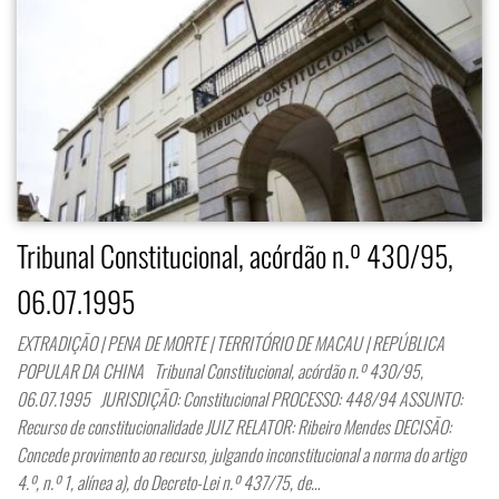
Tribunal Constitucional, acórdão n.º 430/95,
06.07.1995
EXTRADIÇÃO | PENA DE MORTE | TERRITÓRIO DE MACAU | REPÚBLICA
POPULAR DA CHINA Tribunal Constitucional, acórdão n.º 430/95,
06.07.1995 JURISDIÇÃO: Constitucional PROCESSO: 448/94 ASSUNTO:
Recurso de constitucionalidade JUIZ RELATOR: Ribeiro Mendes DECISÃO:
Concede provimento ao recurso, julgando inconstitucional a norma do artigo
4.º, n.º 1, alínea a), do Decreto-Lei n.º 437/75, de…