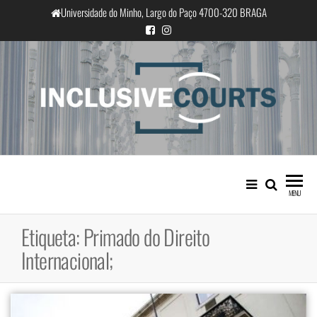
Saltar
Universidade do Minho, Largo do Paço 4700-320 BRAGA
para
o
conteúdo
InclusiveCourts
Igualdade e diferença cultural na
prática judicial portuguesa
MENU
Etiqueta:
Primado do Direito
Internacional;