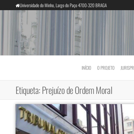
Saltar
Universidade do Minho, Largo do Paço 4700-320 BRAGA
para
o
conteúdo
InclusiveCourts
INÍCIO
O PROJETO
JURISP
Etiqueta:
Prejuízo de Ordem Moral