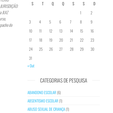
S
T
Q
Q
S
S
D
3 JURISDIÇÃO:
a JUIZ
1
2
urso,
3
4
5
6
7
8
9
spacho do
10
11
12
13
14
15
16
17
18
19
20
21
22
23
24
25
26
27
28
29
30
31
« Out
CATEGORIAS DE PESQUISA
ABANDONO ESCOLAR
(6)
ABSENTISMO ESCOLAR
(1)
ABUSO SEXUAL DE CRIANÇA
(1)