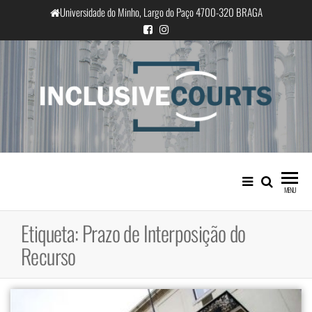
Saltar
Universidade do Minho, Largo do Paço 4700-320 BRAGA
para
o
conteúdo
InclusiveCourts
Igualdade e diferença cultural na
prática judicial portuguesa
MENU
Etiqueta:
Prazo de Interposição do
Recurso