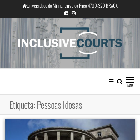
Saltar
Universidade do Minho, Largo do Paço 4700-320 BRAGA
para
o
conteúdo
InclusiveCourts
Igualdade e diferença cultural na
prática judicial portuguesa
MENU
Etiqueta:
Pessoas Idosas