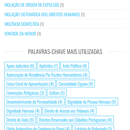
VIOLAÇÃO DE ORDEM DE EXPULSÃO
(1)
VIOLAÇÃO SISTEMÁTICA DOS DIREITOS HUMANOS
(1)
VIOLÊNCIA DOMÉSTICA
(1)
VONTADE DA MENOR
(1)
PALAVRAS-CHAVE MAIS UTILIZADAS
Apoio Judiciário
(6)
Apátridas
(7)
Asilo Político
(4)
Autorização de Residência Por Razões Humanitárias
(4)
Caixa Geral de Aposentações
(4)
Comunidade Cigana
(4)
Convicções Religiosas
(3)
Cultura
(5)
Desenvolvimento da Personalidade
(4)
Dignidade da Pessoa Humana
(9)
Dignidade Humana
(4)
Direito de Acesso aos Tribunais
(4)
Direito de Asilo
(9)
Direitos Reservados aos Cidadãos Portugueses
(4)
Efeito Automático de Condenação Penal
(4)
Estatuto de Refugiado
(5)