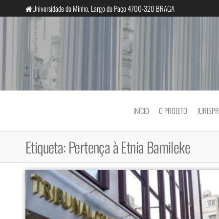
Saltar
Universidade do Minho, Largo do Paço 4700-320 BRAGA
para
o
conteúdo
InclusiveCourts
INÍCIO
O PROJETO
JURISP
Etiqueta:
Pertença à Etnia Bamileke