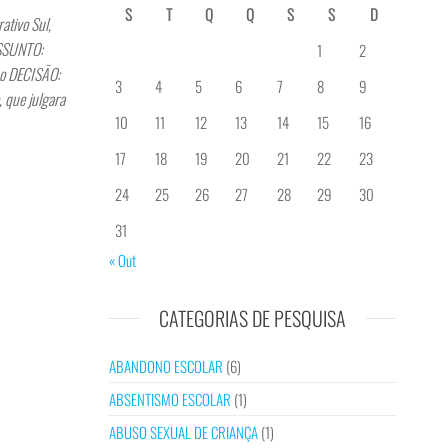
S
T
Q
Q
S
S
D
tivo Sul,
ASSUNTO:
1
2
ho DECISÃO:
3
4
5
6
7
8
9
, que julgara
10
11
12
13
14
15
16
17
18
19
20
21
22
23
24
25
26
27
28
29
30
31
« Out
CATEGORIAS DE PESQUISA
ABANDONO ESCOLAR
(6)
ABSENTISMO ESCOLAR
(1)
ABUSO SEXUAL DE CRIANÇA
(1)