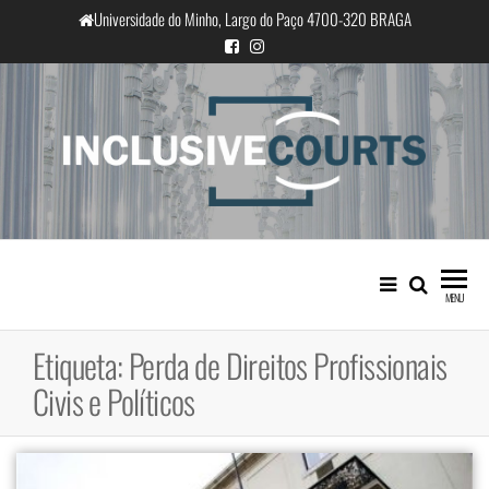
Saltar
Universidade do Minho, Largo do Paço 4700-320 BRAGA
para
o
conteúdo
InclusiveCourts
Igualdade e diferença cultural na
prática judicial portuguesa
MENU
Etiqueta:
Perda de Direitos Profissionais
Civis e Políticos