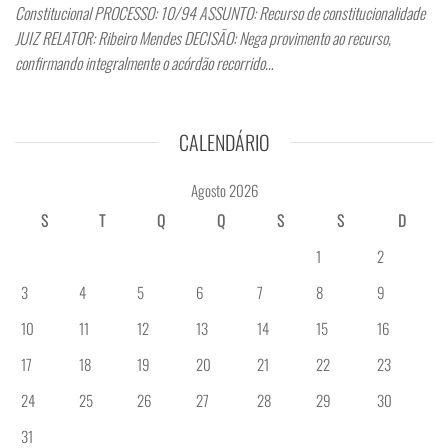
Constitucional PROCESSO: 10/94 ASSUNTO: Recurso de constitucionalidade
JUIZ RELATOR: Ribeiro Mendes DECISÃO: Nega provimento ao recurso,
confirmando integralmente o acórdão recorrido…
CALENDÁRIO
Agosto 2026
S
T
Q
Q
S
S
D
1
2
3
4
5
6
7
8
9
10
11
12
13
14
15
16
17
18
19
20
21
22
23
24
25
26
27
28
29
30
31