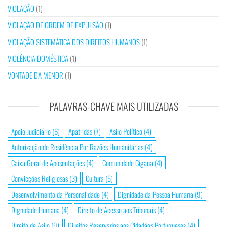
VIOLAÇÃO
(1)
VIOLAÇÃO DE ORDEM DE EXPULSÃO
(1)
VIOLAÇÃO SISTEMÁTICA DOS DIREITOS HUMANOS
(1)
VIOLÊNCIA DOMÉSTICA
(1)
VONTADE DA MENOR
(1)
PALAVRAS-CHAVE MAIS UTILIZADAS
Apoio Judiciário
(6)
Apátridas
(7)
Asilo Político
(4)
Autorização de Residência Por Razões Humanitárias
(4)
Caixa Geral de Aposentações
(4)
Comunidade Cigana
(4)
Convicções Religiosas
(3)
Cultura
(5)
Desenvolvimento da Personalidade
(4)
Dignidade da Pessoa Humana
(9)
Dignidade Humana
(4)
Direito de Acesso aos Tribunais
(4)
Direito de Asilo
(9)
Direitos Reservados aos Cidadãos Portugueses
(4)