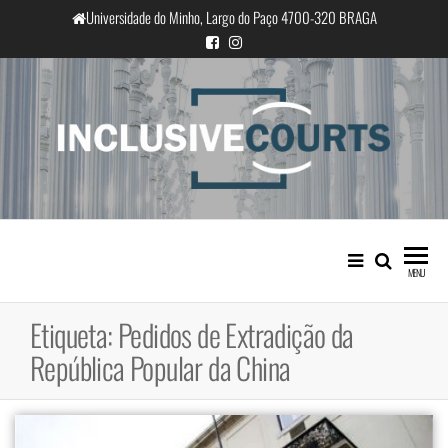
Saltar
Universidade do Minho, Largo do Paço 4700-320 BRAGA
para
o
conteúdo
InclusiveCourts
Igualdade e diferença cultural na
prática judicial portuguesa
MENU
Etiqueta:
Pedidos de Extradição da
República Popular da China