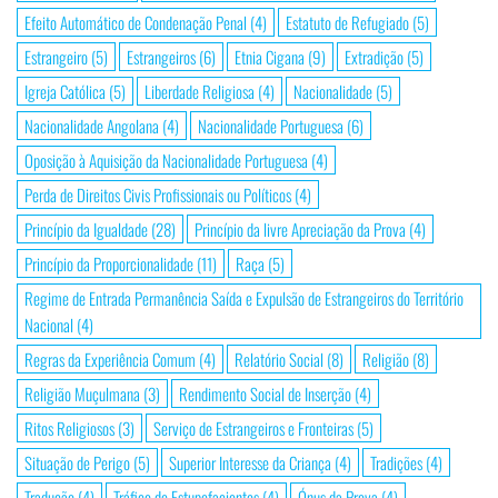
Efeito Automático de Condenação Penal
(4)
Estatuto de Refugiado
(5)
Estrangeiro
(5)
Estrangeiros
(6)
Etnia Cigana
(9)
Extradição
(5)
Igreja Católica
(5)
Liberdade Religiosa
(4)
Nacionalidade
(5)
Nacionalidade Angolana
(4)
Nacionalidade Portuguesa
(6)
Oposição à Aquisição da Nacionalidade Portuguesa
(4)
Perda de Direitos Civis Profissionais ou Políticos
(4)
Princípio da Igualdade
(28)
Princípio da livre Apreciação da Prova
(4)
Princípio da Proporcionalidade
(11)
Raça
(5)
Regime de Entrada Permanência Saída e Expulsão de Estrangeiros do Território
Nacional
(4)
Regras da Experiência Comum
(4)
Relatório Social
(8)
Religião
(8)
Religião Muçulmana
(3)
Rendimento Social de Inserção
(4)
Ritos Religiosos
(3)
Serviço de Estrangeiros e Fronteiras
(5)
Situação de Perigo
(5)
Superior Interesse da Criança
(4)
Tradições
(4)
Tradução
(4)
Tráfico de Estupefacientes
(4)
Ónus da Prova
(4)