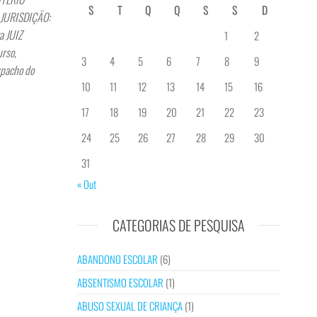
S
T
Q
Q
S
S
D
3 JURISDIÇÃO:
a JUIZ
1
2
urso,
3
4
5
6
7
8
9
spacho do
10
11
12
13
14
15
16
17
18
19
20
21
22
23
24
25
26
27
28
29
30
31
« Out
CATEGORIAS DE PESQUISA
ABANDONO ESCOLAR
(6)
ABSENTISMO ESCOLAR
(1)
ABUSO SEXUAL DE CRIANÇA
(1)