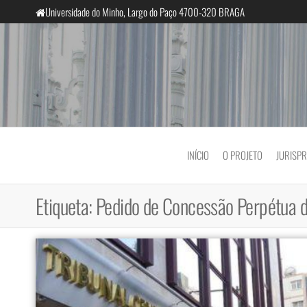
Saltar
Universidade do Minho, Largo do Paço 4700-320 BRAGA
para
o
conteúdo
InclusiveCourts
INÍCIO
O PROJETO
JURISP
Etiqueta:
Pedido de Concessão Perpétua d