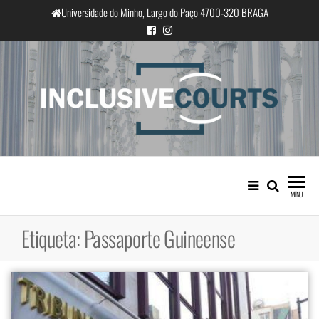
Saltar
Universidade do Minho, Largo do Paço 4700-320 BRAGA
para
o
conteúdo
InclusiveCourts
Igualdade e diferença cultural na
prática judicial portuguesa
MENU
Etiqueta:
Passaporte Guineense