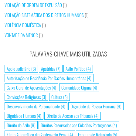
VIOLAÇÃO DE ORDEM DE EXPULSÃO
(1)
VIOLAÇÃO SISTEMÁTICA DOS DIREITOS HUMANOS
(1)
VIOLÊNCIA DOMÉSTICA
(1)
VONTADE DA MENOR
(1)
PALAVRAS-CHAVE MAIS UTILIZADAS
Apoio Judiciário
(6)
Apátridas
(7)
Asilo Político
(4)
Autorização de Residência Por Razões Humanitárias
(4)
Caixa Geral de Aposentações
(4)
Comunidade Cigana
(4)
Convicções Religiosas
(3)
Cultura
(5)
Desenvolvimento da Personalidade
(4)
Dignidade da Pessoa Humana
(9)
Dignidade Humana
(4)
Direito de Acesso aos Tribunais
(4)
Direito de Asilo
(9)
Direitos Reservados aos Cidadãos Portugueses
(4)
Efeito Automático de Condenação Penal
(4)
Estatuto de Refugiado
(5)