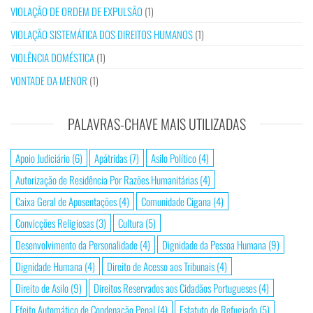
VIOLAÇÃO DE ORDEM DE EXPULSÃO
(1)
VIOLAÇÃO SISTEMÁTICA DOS DIREITOS HUMANOS
(1)
VIOLÊNCIA DOMÉSTICA
(1)
VONTADE DA MENOR
(1)
PALAVRAS-CHAVE MAIS UTILIZADAS
Apoio Judiciário
(6)
Apátridas
(7)
Asilo Político
(4)
Autorização de Residência Por Razões Humanitárias
(4)
Caixa Geral de Aposentações
(4)
Comunidade Cigana
(4)
Convicções Religiosas
(3)
Cultura
(5)
Desenvolvimento da Personalidade
(4)
Dignidade da Pessoa Humana
(9)
Dignidade Humana
(4)
Direito de Acesso aos Tribunais
(4)
Direito de Asilo
(9)
Direitos Reservados aos Cidadãos Portugueses
(4)
Efeito Automático de Condenação Penal
(4)
Estatuto de Refugiado
(5)