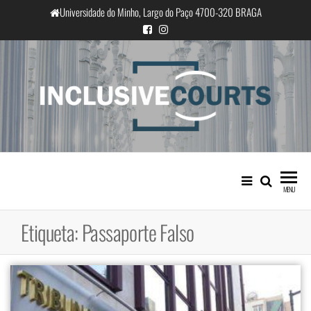
Saltar
Universidade do Minho, Largo do Paço 4700-320 BRAGA
para
o
conteúdo
InclusiveCourts
Igualdade e diferença cultural na
prática judicial portuguesa
MENU
Etiqueta:
Passaporte Falso