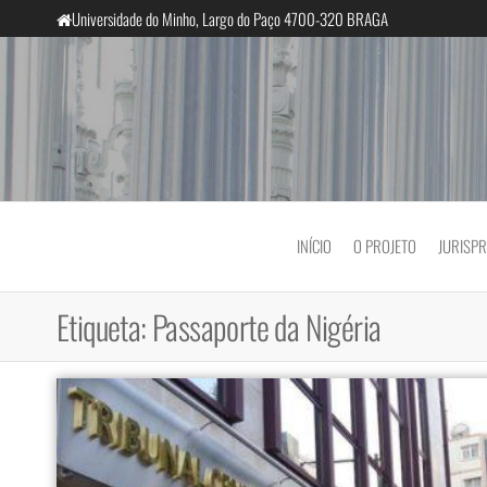
Saltar
Universidade do Minho, Largo do Paço 4700-320 BRAGA
para
o
conteúdo
InclusiveCourts
INÍCIO
O PROJETO
JURISP
Etiqueta:
Passaporte da Nigéria