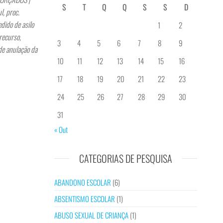
S
T
Q
Q
S
S
D
, proc.
ido de asilo
1
2
recurso,
3
4
5
6
7
8
9
de anulação da
10
11
12
13
14
15
16
17
18
19
20
21
22
23
24
25
26
27
28
29
30
31
« Out
CATEGORIAS DE PESQUISA
ABANDONO ESCOLAR
(6)
ABSENTISMO ESCOLAR
(1)
ABUSO SEXUAL DE CRIANÇA
(1)